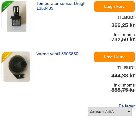
Temperatur sensor Brugt
På lager
Læg i kurv
1363439
TILBUD!
366,25 kr
Inkl. moms
732,50 kr
Varme ventil 3506850
På lager
Læg i kurv
TILBUD!
444,38 kr
Inkl. moms
888,75 kr
På lager