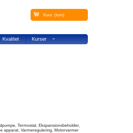
Kurv:
(tom)
Kvalitet
Kurser
andpumpe, Termostat, Ekspansionsbeholder,
me apparat, Varmeregulering, Motorvarmer