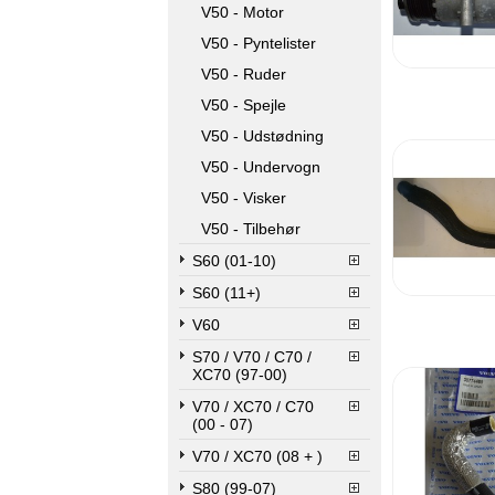
V50 - Motor
V50 - Pyntelister
V50 - Ruder
V50 - Spejle
V50 - Udstødning
V50 - Undervogn
V50 - Visker
V50 - Tilbehør
S60 (01-10)
S60 (11+)
V60
S70 / V70 / C70 /
XC70 (97-00)
V70 / XC70 / C70
(00 - 07)
V70 / XC70 (08 + )
S80 (99-07)