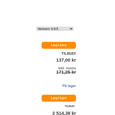
Læg i kurv
TILBUD!
137,00 kr
Inkl. moms
171,25 kr
På lager
Læg i kurv
TILBUD!
2 514,38 kr