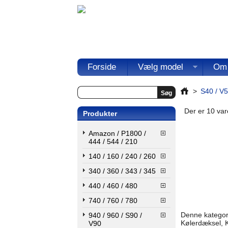
Forside
Vælg model
Om
>
S40 / V5
Der er 10 var
Produkter
Amazon / P1800 /
444 / 544 / 210
140 / 160 / 240 / 260
340 / 360 / 343 / 345
440 / 460 / 480
740 / 760 / 780
Denne kategor 
940 / 960 / S90 /
Kølerdæksel, 
V90