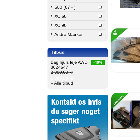
S80 (07 - )
XC 60
XC 90
Andre Mærker
Tilbud
Bag hjuls leje AWD
-40%
8624647
2 300,00 kr
1 380,00 kr
» Alle tilbud