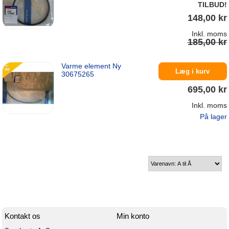
TILBUD!
148,00 kr
Inkl. moms
185,00 kr
Varme element Ny
På lager
Læg i kurv
30675265
695,00 kr
Inkl. moms
På lager
Kontakt os
Min konto