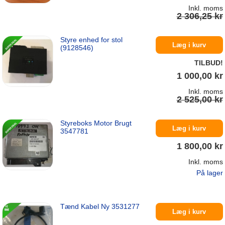
Inkl. moms
2 306,25 kr
Styre enhed for stol
På lager
Læg i kurv
(9128546)
TILBUD!
1 000,00 kr
Inkl. moms
2 525,00 kr
Styreboks Motor Brugt
På lager
Læg i kurv
3547781
1 800,00 kr
Inkl. moms
På lager
Tænd Kabel Ny 3531277
Læg i kurv