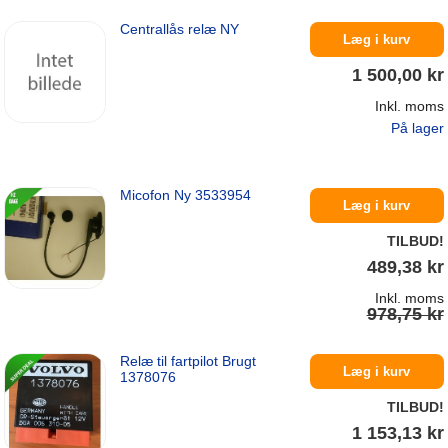
Centrallås relæ NY
På lager
Læg i kurv
1 500,00 kr
Inkl. moms
På lager
Micofon Ny 3533954
Læg i kurv
TILBUD!
489,38 kr
Inkl. moms
978,75 kr
Relæ til fartpilot Brugt
På lager
Læg i kurv
1378076
TILBUD!
1 153,13 kr