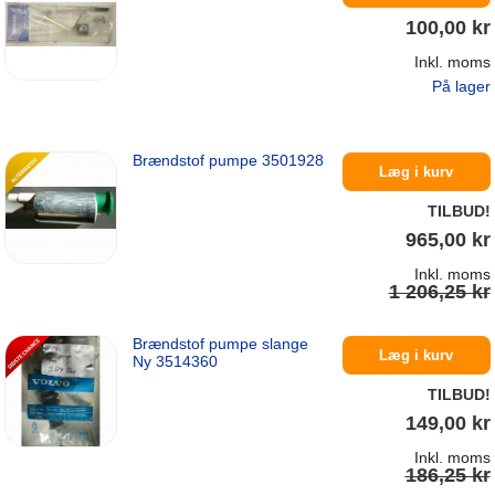
100,00 kr
Inkl. moms
På lager
Brændstof pumpe 3501928
Læg i kurv
TILBUD!
965,00 kr
Inkl. moms
1 206,25 kr
Brændstof pumpe slange
På lager
Læg i kurv
Ny 3514360
TILBUD!
149,00 kr
Inkl. moms
186,25 kr