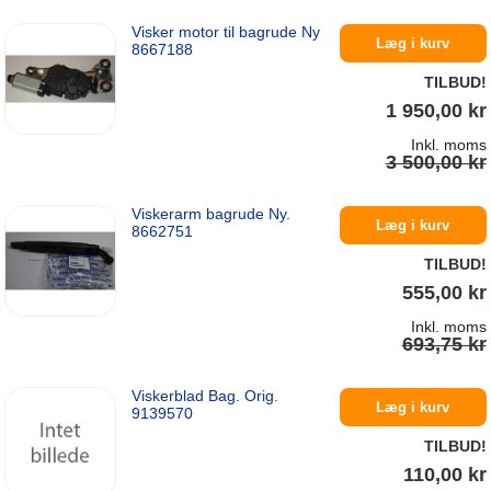
Visker motor til bagrude Ny
Læg i kurv
8667188
TILBUD!
1 950,00 kr
Inkl. moms
3 500,00 kr
Viskerarm bagrude Ny.
På lager
Læg i kurv
8662751
TILBUD!
555,00 kr
Inkl. moms
693,75 kr
Viskerblad Bag. Orig.
På lager
Læg i kurv
9139570
TILBUD!
110,00 kr