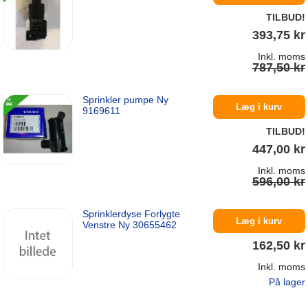
TILBUD!
393,75 kr
Inkl. moms
787,50 kr
Sprinkler pumpe Ny
På lager
Læg i kurv
9169611
TILBUD!
447,00 kr
Inkl. moms
596,00 kr
Sprinklerdyse Forlygte
På lager
Læg i kurv
Venstre Ny 30655462
162,50 kr
Inkl. moms
På lager