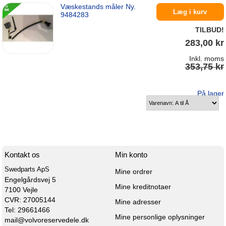
Væskestands måler Ny.
På lager
Læg i kurv
9484283
TILBUD!
283,00 kr
Inkl. moms
353,75 kr
På lager
Kontakt os
Min konto
Swedparts ApS
Mine ordrer
Engelgårdsvej 5

Mine kreditnotaer
7100 Vejle

CVR: 27005144
Mine adresser
Tel: 29661466
Mine personlige oplysninger
mail@volvoreservedele.dk