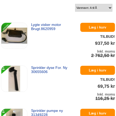
Lygte visker motor
Læg i kurv
Brugt.8620959
TILBUD!
937,50 kr
Inkl. moms
2 762,50 kr
Sprinkler dyse For. Ny
På lager
Læg i kurv
30655606
TILBUD!
69,75 kr
Inkl. moms
116,25 kr
Sprinkler pumpe ny
På lager
Læg i kurv
31349228