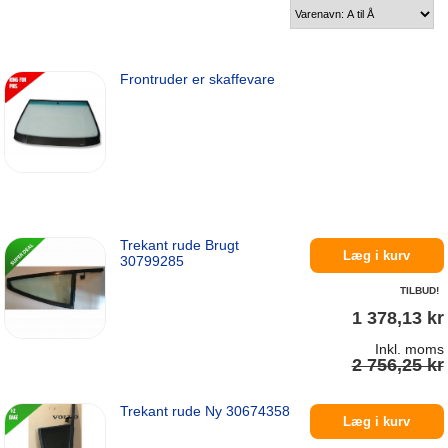
Frontruder er skaffevare
Trekant rude Brugt
Læg i kurv
30799285
TILBUD!
1 378,13 kr
Inkl. moms
2 756,25 kr
Trekant rude Ny 30674358
På lager
Læg i kurv