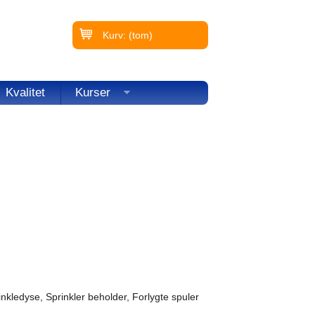
Kurv:
(tom)
Kvalitet
Kurser
kledyse, Sprinkler beholder, Forlygte spuler