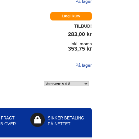
På lager
Læg i kurv
TILBUD!
283,00 kr
Inkl. moms
353,75 kr
På lager
 FRAGT
SIKKER BETALING
ØB OVER
PÅ NETTET