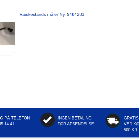
Væskestands måler Ny. 9484283
NG PÅ TELEFON
INGEN BETALING
GRATIS
85 14 41
FØR AFSENDELSE
VED K
500 KR.