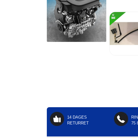
14 DAGES
RI
RETURRET
75 