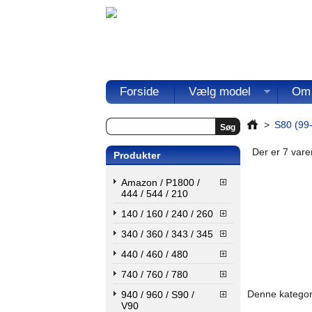
Forside
Vælg model
Om
>
S80 (99
Der er 7 varer
Produkter
Amazon / P1800 /
444 / 544 / 210
140 / 160 / 240 / 260
340 / 360 / 343 / 345
440 / 460 / 480
740 / 760 / 780
Denne kategori
940 / 960 / S90 /
V90