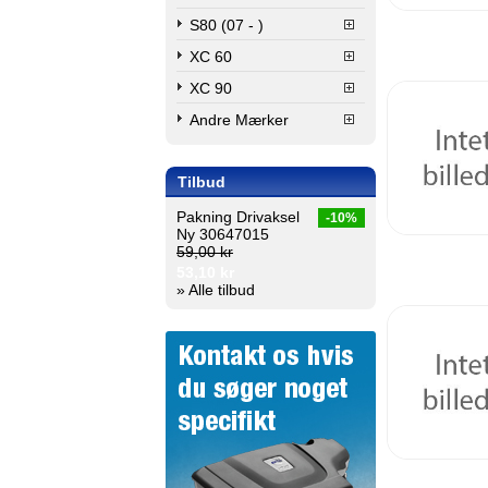
S80 (07 - )
XC 60
XC 90
Andre Mærker
Tilbud
Pakning Drivaksel
-10%
Ny 30647015
59,00 kr
53,10 kr
» Alle tilbud