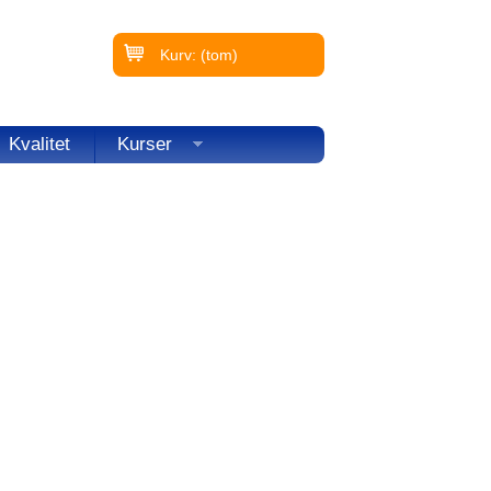
Kurv:
(tom)
Kvalitet
Kurser