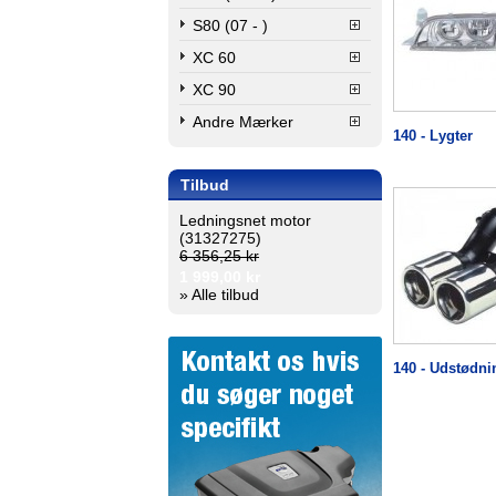
S80 (07 - )
XC 60
XC 90
Andre Mærker
140 - Lygter
Tilbud
Ledningsnet motor
(31327275)
6 356,25 kr
1 999,00 kr
» Alle tilbud
140 - Udstødni