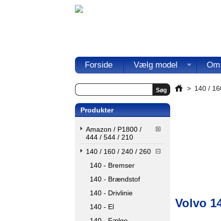
Forside
Vælg model
Om
>
140 / 16
Produkter
Amazon / P1800 /
444 / 544 / 210
140 / 160 / 240 / 260
140 - Bremser
140 - Brændstof
140 - Drivlinie
Volvo 14
140 - El
140 - Fælge