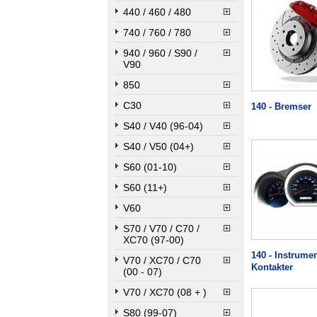
440 / 460 / 480
740 / 760 / 780
940 / 960 / S90 /
V90
850
C30
140 - Bremser
S40 / V40 (96-04)
S40 / V50 (04+)
S60 (01-10)
S60 (11+)
V60
S70 / V70 / C70 /
XC70 (97-00)
140 - Instrumen
V70 / XC70 / C70
Kontakter
(00 - 07)
V70 / XC70 (08 + )
S80 (99-07)