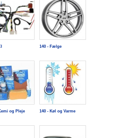
El
140 - Fælge
Kemi og Pleje
140 - Køl og Varme