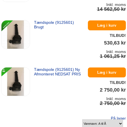
Inkl. moms
14 562,50 kr
Tændspole (9125601)
På lager
Læg i kurv
Brugt
TILBUD!
530,63 kr
Inkl. moms
1 061,25 kr
Tændspole (9125601) Ny
På lager
Læg i kurv
Afmonteret NEDSAT PRIS
TILBUD!
2 750,00 kr
Inkl. moms
2 750,00 kr
På lager