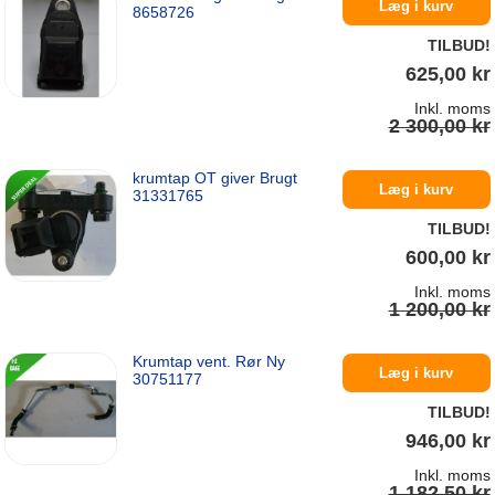
På lager
Læg i kurv
8658726
TILBUD!
625,00 kr
Inkl. moms
2 300,00 kr
krumtap OT giver Brugt
På lager
Læg i kurv
31331765
TILBUD!
600,00 kr
Inkl. moms
1 200,00 kr
Krumtap vent. Rør Ny
På lager
Læg i kurv
30751177
TILBUD!
946,00 kr
Inkl. moms
1 182,50 kr