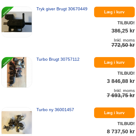
Tryk giver Brugt 30670449
På lager
Læg i kurv
TILBUD!
386,25 kr
Inkl. moms
772,50 kr
Turbo Brugt 30757112
På lager
Læg i kurv
TILBUD!
3 846,88 kr
Inkl. moms
7 693,75 kr
Turbo ny 36001457
På lager
Læg i kurv
TILBUD!
8 737,50 kr