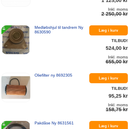
1 125,00 kr
Inkl. moms
2 250,00 kr
Medløbshjul til tandrem Ny
På lager
Læg i kurv
8630590
TILBUD!
524,00 kr
Inkl. moms
655,00 kr
Oliefilter ny 8692305
På lager
Læg i kurv
TILBUD!
95,25 kr
Inkl. moms
158,75 kr
Pakdåse Ny 8631561
På lager
Læg i kurv