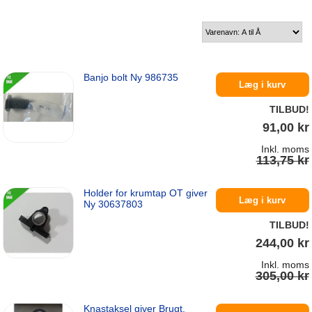
Banjo bolt Ny 986735
Læg i kurv
TILBUD!
91,00 kr
Inkl. moms
113,75 kr
Holder for krumtap OT giver
På lager
Læg i kurv
Ny 30637803
TILBUD!
244,00 kr
Inkl. moms
305,00 kr
Knastaksel giver Brugt.