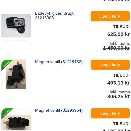
Ladetryk giver. Brugt
På lager
Læg i kurv
31216308
TILBUD!
625,00 kr
Inkl. moms
1 450,00 kr
Magnet ventil (31219138)
På lager
Læg i kurv
TILBUD!
403,13 kr
Inkl. moms
806,25 kr
Magnet ventil (31293964)
På lager
Læg i kurv
TILBUD!