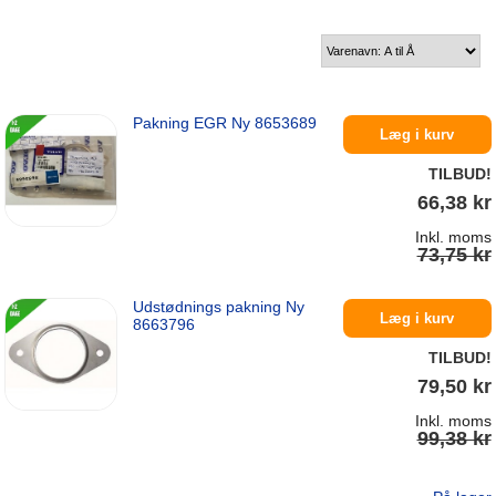
Pakning EGR Ny 8653689
Læg i kurv
TILBUD!
66,38 kr
Inkl. moms
73,75 kr
Udstødnings pakning Ny
På lager
Læg i kurv
8663796
TILBUD!
79,50 kr
Inkl. moms
99,38 kr