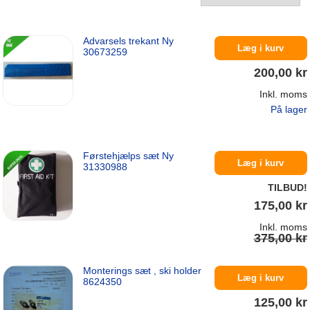
Advarsels trekant Ny
Læg i kurv
30673259
200,00 kr
Inkl. moms
På lager
Førstehjælps sæt Ny
Læg i kurv
31330988
TILBUD!
175,00 kr
Inkl. moms
375,00 kr
Monterings sæt , ski holder
På lager
Læg i kurv
8624350
125,00 kr