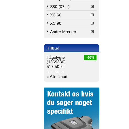
S80 (07 - )
XC 60
XC 90
Andre Mærker
Tilbud
Tågelygte
-40%
(1369336)
517,50 kr
310,50 kr
» Alle tilbud