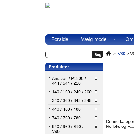
Forside
Vælg model
Om
>
V60
>
V6
Produkter
Amazon / P1800 /
444 / 544 / 210
140 / 160 / 240 / 260
340 / 360 / 343 / 345
440 / 460 / 480
740 / 760 / 780
Denne kategori
Refleks og Fat
940 / 960 / S90 /
V90