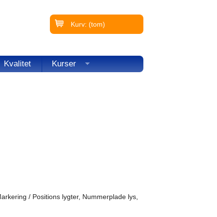
Kurv:
(tom)
Kvalitet
Kurser
Markering / Positions lygter, Nummerplade lys,