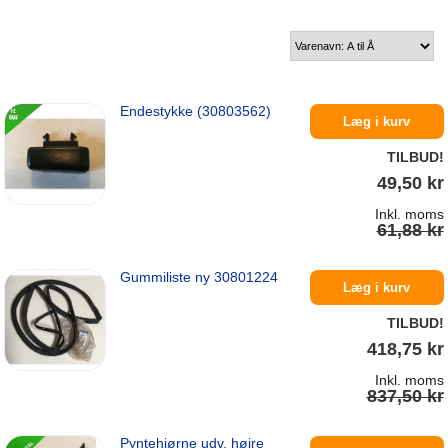
Endestykke (30803562)
Læg i kurv
TILBUD!
49,50 kr
Inkl. moms
61,88 kr
Gummiliste ny 30801224
På lager
Læg i kurv
TILBUD!
418,75 kr
Inkl. moms
837,50 kr
Pyntehjørne udv. højre