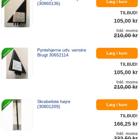
På lager
Læg i kurv
(30860136)
TILBUD!
105,00 kr
Inkl. moms
210,00 kr
Pyntehjørne udv. venstre
På lager
Læg i kurv
Brugt 30652114
TILBUD!
105,00 kr
Inkl. moms
210,00 kr
Skrabeliste højre
På lager
Læg i kurv
(30801209)
TILBUD!
166,25 kr
Inkl. moms
332,50 kr