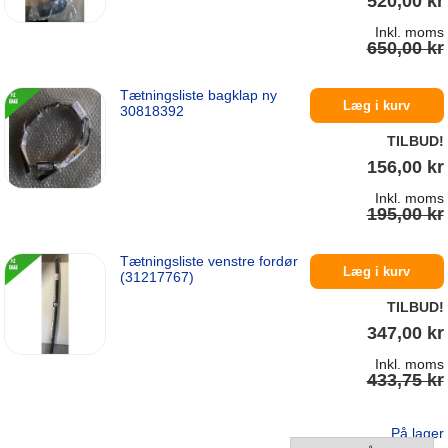
520,00 kr
Inkl. moms
650,00 kr
Tætningsliste bagklap ny
På lager
Læg i kurv
30818392
TILBUD!
156,00 kr
Inkl. moms
195,00 kr
Tætningsliste venstre fordør
På lager
Læg i kurv
(31217767)
TILBUD!
347,00 kr
Inkl. moms
433,75 kr
På lager