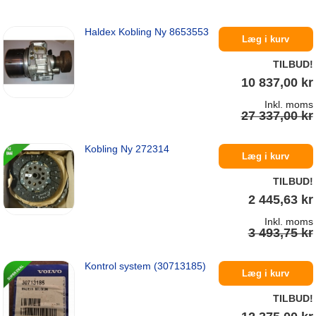
Haldex Kobling Ny 8653553
Læg i kurv
TILBUD!
10 837,00 kr
Inkl. moms
27 337,00 kr
Kobling Ny 272314
På lager
Læg i kurv
TILBUD!
2 445,63 kr
Inkl. moms
3 493,75 kr
Kontrol system (30713185)
På lager
Læg i kurv
TILBUD!