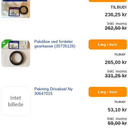
TILBUD!
236,25 kr
Inkl. moms
262,50 kr
Pakdåse ved fordeler
På lager
Læg i kurv
gearkasse (30735126)
TILBUD!
265,00 kr
Inkl. moms
331,25 kr
Pakning Drivaksel Ny
På lager
Læg i kurv
30647015
TILBUD!
53,10 kr
Inkl. moms
59,00 kr