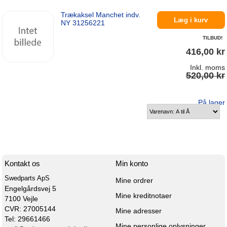
Trækaksel Manchet indv.
På lager
Læg i kurv
NY 31256221
TILBUD!
416,00 kr
Inkl. moms
520,00 kr
På lager
Kontakt os
Min konto
Swedparts ApS
Mine ordrer
Engelgårdsvej 5

Mine kreditnotaer
7100 Vejle

CVR: 27005144
Mine adresser
Tel: 29661466
Mine personlige oplysninger