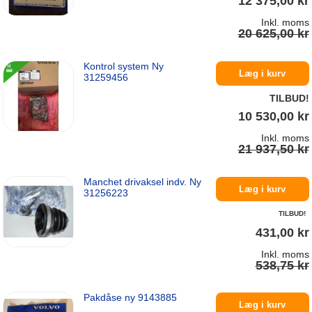
12 375,00 kr
Inkl. moms
20 625,00 kr
Kontrol system Ny
På lager
Læg i kurv
31259456
TILBUD!
10 530,00 kr
Inkl. moms
21 937,50 kr
Manchet drivaksel indv. Ny
På lager
Læg i kurv
31256223
TILBUD!
431,00 kr
Inkl. moms
538,75 kr
Pakdåse ny 9143885
På lager
Læg i kurv