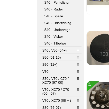
S40 - Pyntelister
S40 - Ruder
S40 - Spejle
S40 - Udstødning
S40 - Undervogn
S40 - Visker
S40 - Tilbehør
S40 / V50 (04+)
S60 (01-10)
S60 (11+)
V60
S70 / V70 / C70 /
XC70 (97-00)
V70 / XC70 / C70
(00 - 07)
V70 / XC70 (08 + )
S80 (99-07)