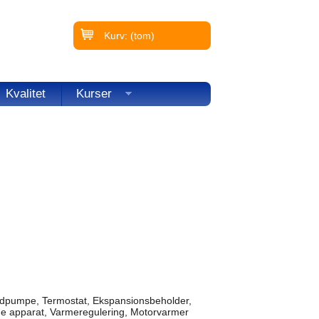
Kurv:
(tom)
Kvalitet
Kurser
andpumpe, Termostat, Ekspansionsbeholder,
me apparat, Varmeregulering, Motorvarmer