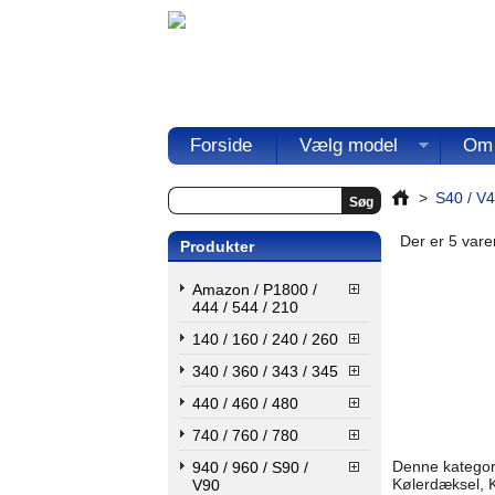
Forside
Vælg model
Om
>
S40 / V4
Der er 5 varer
Produkter
Amazon / P1800 /
444 / 544 / 210
140 / 160 / 240 / 260
340 / 360 / 343 / 345
440 / 460 / 480
740 / 760 / 780
Denne kategor 
940 / 960 / S90 /
Kølerdæksel, 
V90