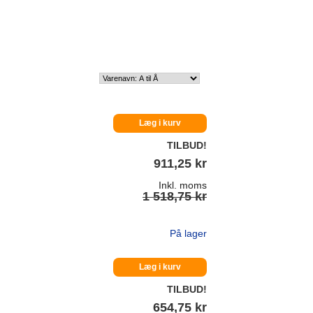
Læg i kurv
TILBUD!
911,25 kr
Inkl. moms
1 518,75 kr
På lager
Læg i kurv
TILBUD!
654,75 kr