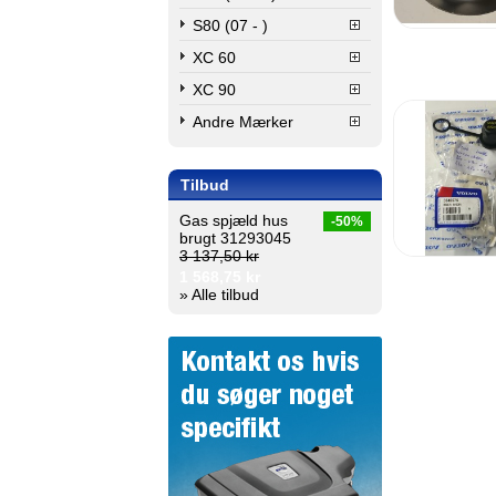
S80 (07 - )
XC 60
XC 90
Andre Mærker
Tilbud
Gas spjæld hus
-50%
brugt 31293045
3 137,50 kr
1 568,75 kr
» Alle tilbud