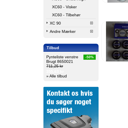
XC60 - Visker
XC60 - Tilbehør
XC 90
Andre Mærker
Tilbud
Pynteliste venstre
-50%
Brugt 8650021
711,25 kr
355,63 kr
» Alle tilbud