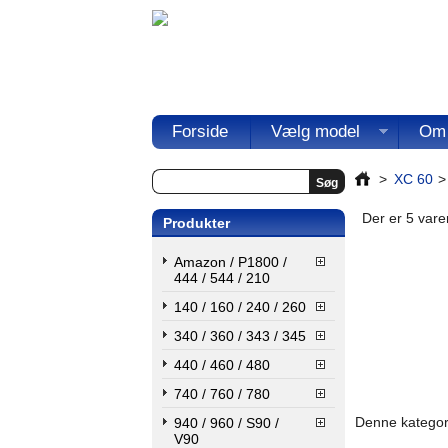
Forside
Vælg model
Om
>
XC 60
>
Der er 5 varer
Produkter
Amazon / P1800 /
444 / 544 / 210
140 / 160 / 240 / 260
340 / 360 / 343 / 345
440 / 460 / 480
740 / 760 / 780
Denne kategori
940 / 960 / S90 /
V90