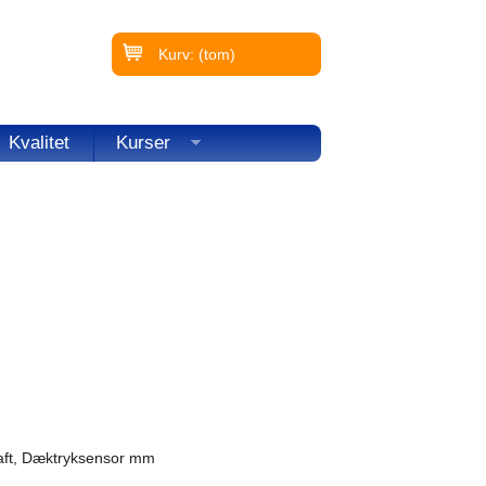
Kurv:
(tom)
Kvalitet
Kurser
raft, Dæktryksensor mm