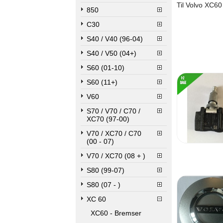
Til Volvo XC60
850
C30
S40 / V40 (96-04)
S40 / V50 (04+)
S60 (01-10)
S60 (11+)
V60
S70 / V70 / C70 /
XC70 (97-00)
V70 / XC70 / C70
(00 - 07)
V70 / XC70 (08 + )
S80 (99-07)
S80 (07 - )
XC 60
XC60 - Bremser